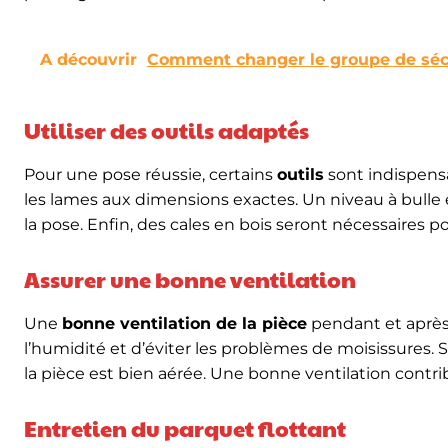
Conseils pour une pose optima
Pour garantir une
pose optimale de votre parquet f
différence. Par exemple, avant de commencer la pose,
l’humidité de la pièce pendant au moins 48 heures. C
les risques de déformation après la pose.
Lors de la pose, utilisez un maillet en caoutchouc po
également être utile pour ajuster les dernières lame
résultat impeccable et durable.
Choisir le bon sens de pose
Le sens de pose du parquet flottant
peut influence