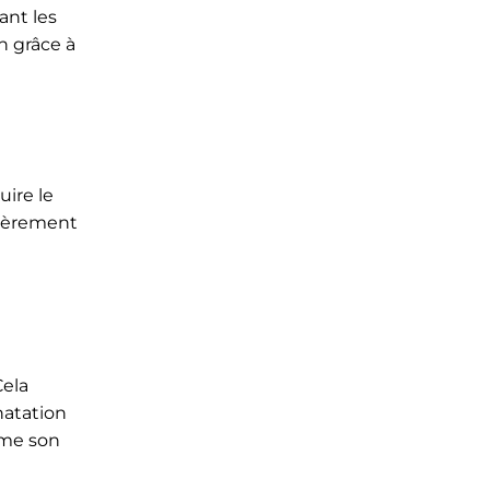
ant les
n grâce à
uire le
ulièrement
Cela
natation
ême son