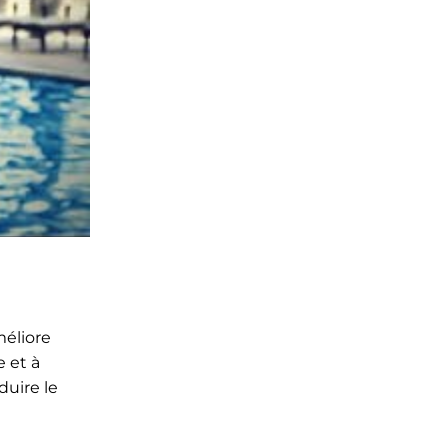
méliore
e et à
duire le