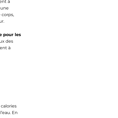
ent à
t une
 corps,
r.
e pour les
eux des
ent à
calories
l’eau. En