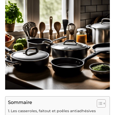
Sommaire
Les casseroles, faitout et poêles antiadhésives