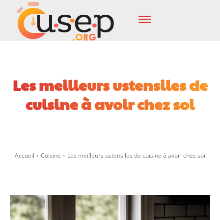
Les meilleurs ustensiles de
cuisine à avoir chez soi
Facebook
X
Pinterest
Wha
Accueil
Cuisine
Les meilleurs ustensiles de cuisine à avoir chez soi