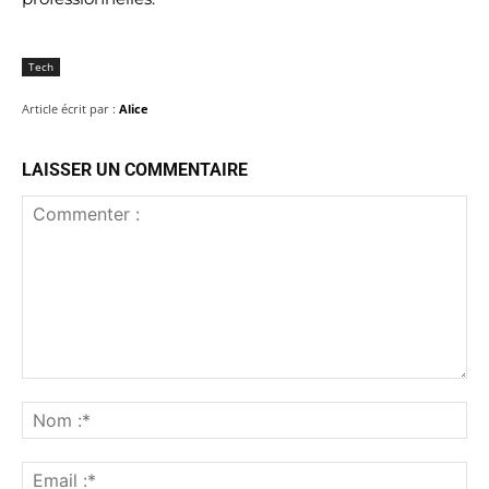
Tech
Article écrit par :
Alice
LAISSER UN COMMENTAIRE
Commenter
:
No
:*
Ema