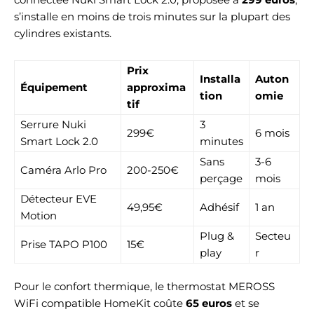
s’installe en moins de trois minutes sur la plupart des
cylindres existants.
Prix
Installa
Auton
Équipement
approxima
tion
omie
tif
Serrure Nuki
3
299€
6 mois
Smart Lock 2.0
minutes
Sans
3-6
Caméra Arlo Pro
200-250€
perçage
mois
Détecteur EVE
49,95€
Adhésif
1 an
Motion
Plug &
Secteu
Prise TAPO P100
15€
play
r
Pour le confort thermique, le thermostat MEROSS
WiFi compatible HomeKit coûte
65 euros
et se