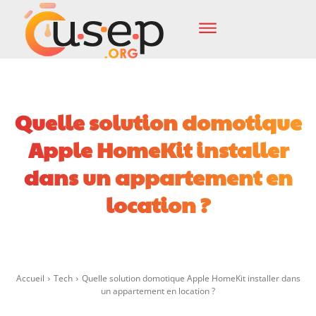
Quelle solution domotique
Apple HomeKit installer
dans un appartement en
location ?
Facebook
X
Pinterest
Wha
Accueil
Tech
Quelle solution domotique Apple HomeKit installer dans
un appartement en location ?