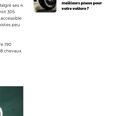
meilleurs pneus pour
Malgré ses 4
votre voiture ?
ntit 305
 accessible
nistes peu
re 190
18 chevaux.