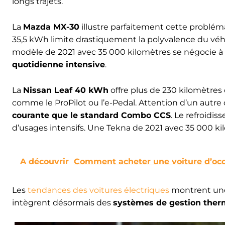
longs trajets.
La
Mazda MX-30
illustre parfaitement cette problé
35,5 kWh limite drastiquement la polyvalence du véh
modèle de 2021 avec 35 000 kilomètres se négocie à 
quotidienne intensive
.
La
Nissan Leaf 40 kWh
offre plus de 230 kilomètre
comme le ProPilot ou l’e-Pedal. Attention d’un autr
courante que le standard Combo CCS
. Le refroidi
d’usages intensifs. Une Tekna de 2021 avec 35 000 ki
A découvrir
Comment acheter une voiture d’occa
Les
tendances des voitures électriques
montrent une
intègrent désormais des
systèmes de gestion ther