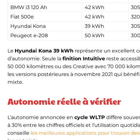
BMW i3 120 Ah
42 kWh
30
Fiat 500e
42 kWh
32
Hyundai Kona
39 kWh
30
Peugeot e-208
50 kWh
30
Le
Hyundai Kona 39 kWh
représente un excellent co
d’autonomie. Seule la
finition Intuitive
reste accessib
50 000 kilomètres ou des Creative avec 70 000 kilom
les versions postérieures à novembre 2021 qui bénéfi
mixte.
Autonomie réelle à vérifier
L’autonomie annoncée en
cycle WLTP
diffère souven
à 30% entre les chiffres officiels et l’utilisation quo
conseille
les meilleures applications pour trouver des