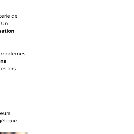
terie de
. Un
isation
ts modernes
ins
es lors
teurs
gétique.