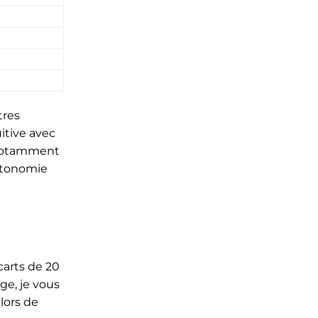
tres
itive avec
 notamment
autonomie
carts de 20
ge, je vous
 lors de