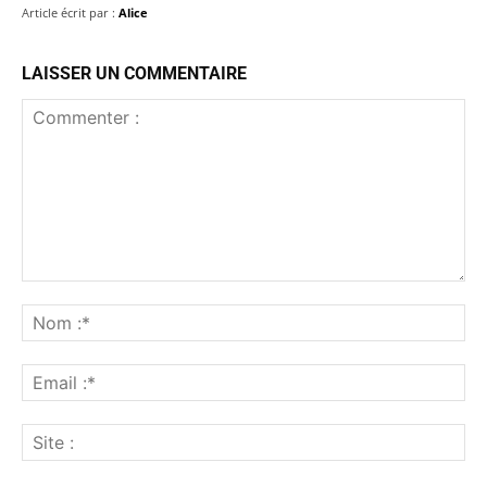
Article écrit par :
Alice
LAISSER UN COMMENTAIRE
Commenter
:
No
:*
Ema
:*
Sit
: