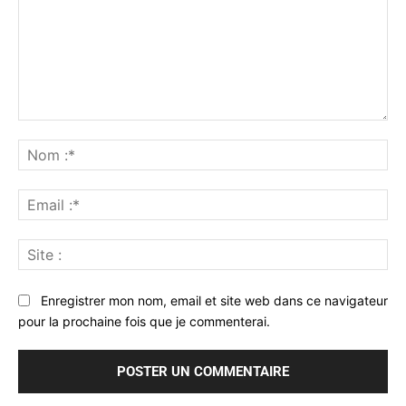
Commenter
:
No
:*
Ema
:*
Sit
:
Enregistrer mon nom, email et site web dans ce navigateur
pour la prochaine fois que je commenterai.