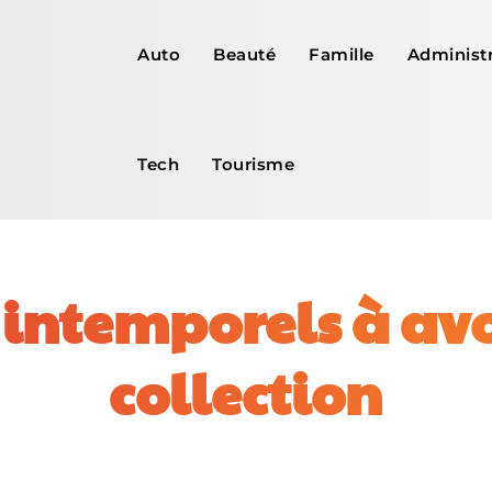
Auto
Beauté
Famille
Administr
Tech
Tourisme
 intemporels à av
collection
Facebook
X
Pinterest
WhatsApp