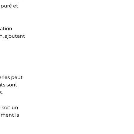
épuré et
cation
n, ajoutant
erles peut
ats sont
s.
 soit un
ément la