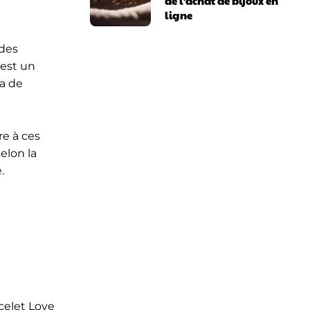
de l’achat de bijoux en
ligne
 des
 est un
ra de
e à ces
elon la
.
celet Love