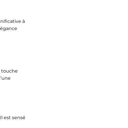
ificative à
élégance
e touche
d’une
 Il est sensé