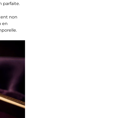
 parfaite.
tent non
n en
porelle.