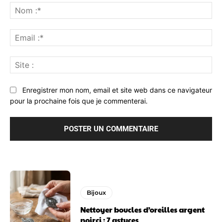
:
No
:*
Ema
:*
Sit
:
Enregistrer mon nom, email et site web dans ce navigateur
pour la prochaine fois que je commenterai.
Bijoux
Nettoyer boucles d’oreilles argent
noirci : 7 astuces