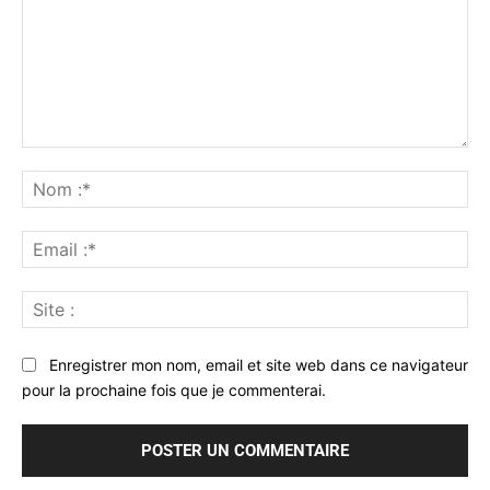
Commenter
:
No
:*
Ema
:*
Sit
:
Enregistrer mon nom, email et site web dans ce navigateur
pour la prochaine fois que je commenterai.