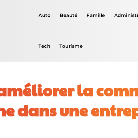
Auto
Beauté
Famille
Administr
Tech
Tourisme
méliorer la com
ne dans une entrep
Facebook
X
Pinterest
WhatsApp