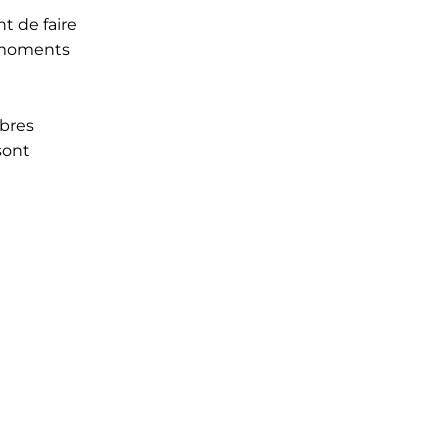
t de faire
s moments
ibres
sont