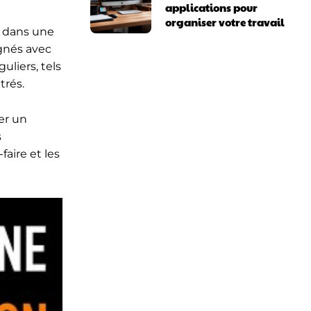
applications pour
organiser votre travail
e dans une
ignés avec
uliers, tels
trés.
éer un
s
aire et les