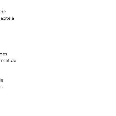
 de
acité à
ages
ermet de
de
es