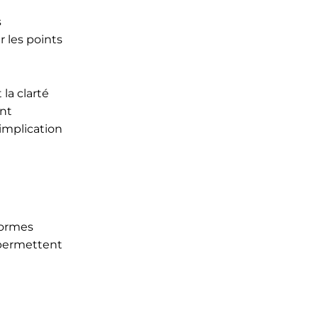
s
 les points
la clarté
ant
implication
formes
 permettent