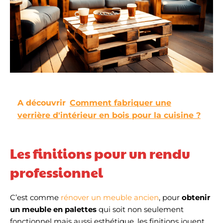
A découvrir
Comment fabriquer une
verrière d'intérieur en bois pour la cuisine ?
Les finitions pour un rendu
professionnel
C’est comme
rénover un meuble ancien
, pour
obtenir
un meuble en palettes
qui soit non seulement
fonctionnel mais aussi esthétique, les finitions jouent