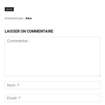
Santé
Article écrit par :
Alice
LAISSER UN COMMENTAIRE
Commenter
:
No
:*
Ema
:*