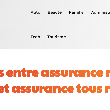
Auto
Beauté
Famille
Administr
Tech
Tourisme
s entre assurance
 et assurance tous 
Facebook
X
Pinterest
WhatsApp