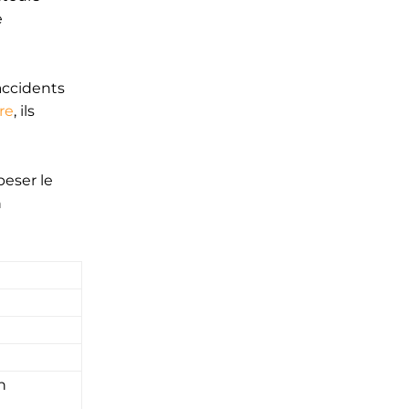
e
accidents
re
, ils
peser le
n
n