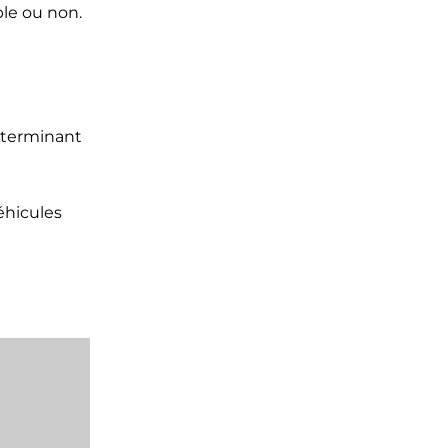
ble ou non.
déterminant
éhicules