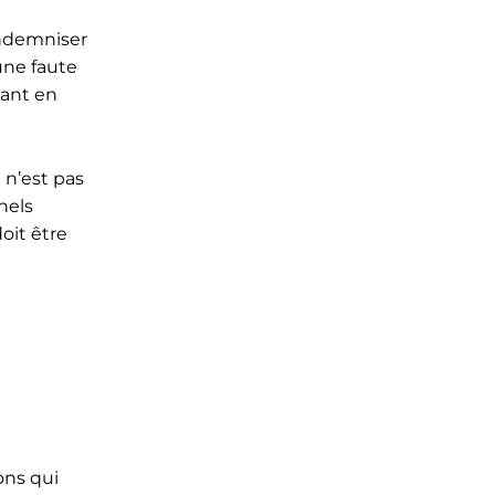
indemniser
une faute
vant en
 n’est pas
nels
oit être
ons qui