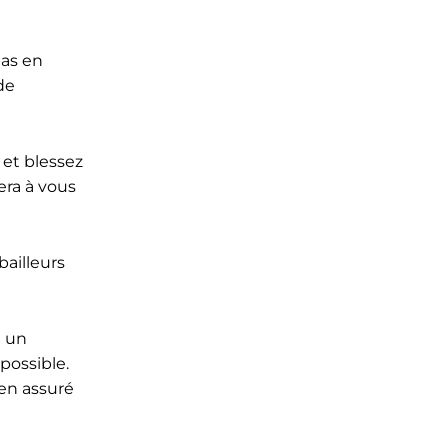
pas en
de
 et blessez
era à vous
bailleurs
u un
possible.
en assuré