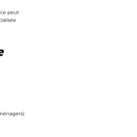
nce peut
ialisée
e
oménagers)