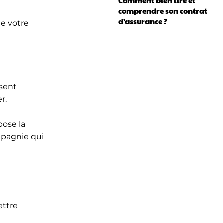
Comment bien lire et
comprendre son contrat
d’assurance ?
ge votre
ssent
r.
pose la
ompagnie qui
ettre