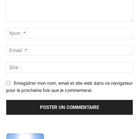
Commenter
:
No
:*
Ema
:*
Sit
:
Enregistrer mon nom, email et site web dans ce navigateur
pour la prochaine fois que je commenterai.