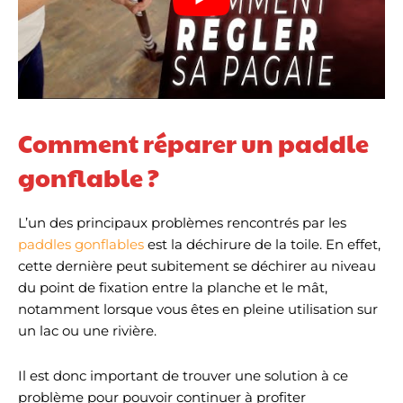
pagaie contrôlée,
transmission de force
améliorée et efficacité
accrue Pale composite
avec protection ABS :
durable, résistante aux
chocs et protégée de
manière fiable contre les
Comment réparer un paddle
dommages Spécifications
: Facilement adaptable
gonflable ?
aux différentes tailles et
idéale pour
l'entraînement en eau
L’un des principaux problèmes rencontrés par les
calme, le touring ou la
croisière décontractée La
paddles gonflables
est la déchirure de la toile. En effet,
conception modulaire
cette dernière peut subitement se déchirer au niveau
permet une extension
du point de fixation entre la planche et le mât,
simple ainsi qu'un
transport compact sans
notamment lorsque vous êtes en pleine utilisation sur
perte de performance
un lac ou une rivière.
Allie légèreté, stabilité et
précision dans un design
fin Parfaitement adaptée
Il est donc important de trouver une solution à ce
aux débutants et aux
problème pour pouvoir continuer à profiter
SUPers ambitieux