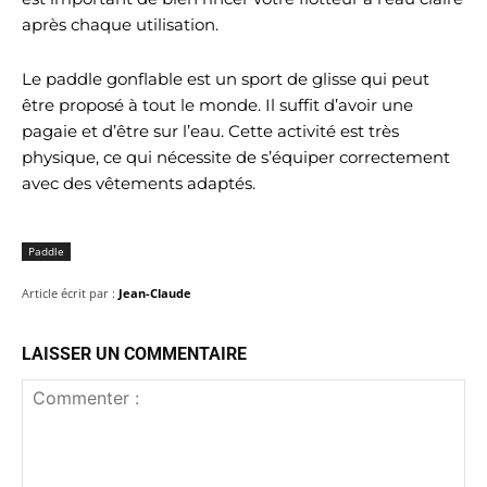
(sacs, remorques, porte-
après chaque utilisation.
bagages). Il est
suffisamment compact
pour ne pas encombrer
Le paddle gonflable est un sport de glisse qui peut
votre coffre ou votre
espace de rangement,
être proposé à tout le monde. Il suffit d’avoir une
tout en offrant une
pagaie et d’être sur l’eau. Cette activité est très
protection optimale. Que
physique, ce qui nécessite de s’équiper correctement
vous pratiquiez le paddle-
board ou le kayak
avec des vêtements adaptés.
régulièrement ou
occasionnellement, cet
étui Zray est un atout
Paddle
pour prolonger la durée
de vie de vos pagaies, en
Article écrit par :
Jean-Claude
les préservant des chocs
et de l'usure liés au
transport. Il s'agit d'une
LAISSER UN COMMENTAIRE
solution simple, légère et
efficace pour organiser et
protéger votre matériel
de sport nautique saison
après saison.