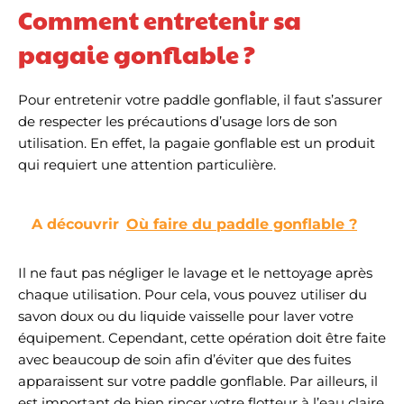
une fois démontées, ce
Comment entretenir sa
sensation satisfaisante à
qui évite les rayures, les
chaque coup. Ajoutez une
chocs ou l'usure pendant
pagaie gonflable ?
le transport. Fabriqué
dans un matériau
résistant à l'eau et
Pour entretenir votre paddle gonflable, il faut s’assurer
durable, cet étui protège
vos pagaies des éléments
de respecter les précautions d’usage lors de son
(sable, humidité,
utilisation. En effet, la pagaie gonflable est un produit
frottements) lorsque vous
qui requiert une attention particulière.
vous déplacez jusqu'au
point d'eau ou lorsque
vous les rangez à la
maison. Sa fermeture
A découvrir
Où faire du paddle gonflable ?
robuste assure que les
pagaies restent bien
maintenues à l'intérieur,
Il ne faut pas négliger le lavage et le nettoyage après
sans risque de sortir
chaque utilisation. Pour cela, vous pouvez utiliser du
accidentellement.
Pratique à manipuler,
savon doux ou du liquide vaisselle pour laver votre
l'étui est doté d'une anse
équipement. Cependant, cette opération doit être faite
de transport confortable
avec beaucoup de soin afin d’éviter que des fuites
qui facilite son port à la
main ou son accroche à
apparaissent sur votre paddle gonflable. Par ailleurs, il
d'autres équipements
est important de bien rincer votre flotteur à l’eau claire