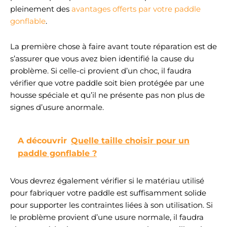
pleinement des
avantages offerts par votre paddle
Transmission de force
contrôlée pour une
gonflable
.
performance efficace sur
l'eau Maniabilité
optimisée pour une
La première chose à faire avant toute réparation est de
sensation de conduite
s’assurer que vous avez bien identifié la cause du
agréable et précise
problème. Si celle-ci provient d’un choc, il faudra
Grande efficacité à
chaque coup de pagaie La
vérifier que votre paddle soit bien protégée par une
longueur réglable et la
housse spéciale et qu’il ne présente pas non plus de
protection de pale
signes d’usure anormale.
robuste en font le
compagnon idéal pour
chaque session de SUP
Nom de la couleur : Gris
A découvrir
Quelle taille choisir pour un
paddle gonflable ?
Vous devrez également vérifier si le matériau utilisé
pour fabriquer votre paddle est suffisamment solide
pour supporter les contraintes liées à son utilisation. Si
le problème provient d’une usure normale, il faudra