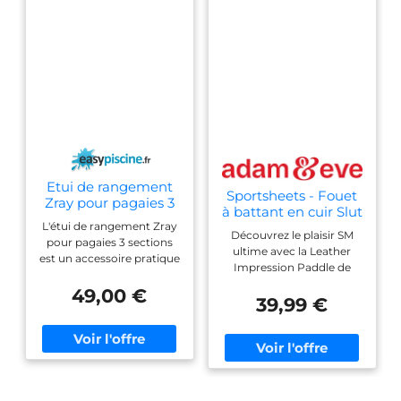
Etui de rangement
Sportsheets - Fouet
Zray pour pagaies 3
à battant en cuir Slut
sections
L'étui de rangement Zray
Découvrez le plaisir SM
pour pagaies 3 sections
ultime avec la Leather
est un accessoire pratique
Impression Paddle de
et protecteur conçu pour
Sportsheets. Cette pagaie
transporter et stocker vos
49,00 €
premium est cousue à la
39,99 €
pagaies de paddle-board
main en cuir de haute
ou kayak démontables en
qualité et offre une
toute sécurité. Grâce à sa
sensation solide et
conception ajustée, il
luxueuse. Parfaite pour les
accueille parfaitement les
jeux exigeants, elle
pagaies en trois parties
procure contrôle et