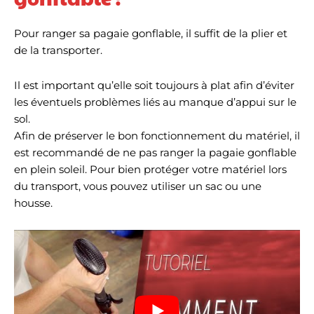
40 allie légèreté, stabilité
et précision dans un
Pour ranger sa pagaie gonflable, il suffit de la plier et
design fin. Parfaite pour
les débutants et les
de la transporter.
SUPers ambitieux, elle
offre une transmission de
puissance contrôlée, une
Il est important qu’elle soit toujours à plat afin d’éviter
maniabilité optimisée et
les éventuels problèmes liés au manque d’appui sur le
une grande efficacité sur
sol.
l'eau. Grâce à sa longueur
réglable et à sa protection
Afin de préserver le bon fonctionnement du matériel, il
de pale robuste, elle est le
est recommandé de ne pas ranger la pagaie gonflable
compagnon idéal pour
en plein soleil. Pour bien protéger votre matériel lors
chaque session de SUP.
Détails : Layup en
du transport, vous pouvez utiliser un sac ou une
carbone optimisé : +20 %
housse.
de rigidité pour une
réaction plus rapide et
une performance
maximale Diamètre de
manche fin de 26 mm :
maniement précis pour
des coups de pagaie
exacts Forme de pale
retravaillée : traction de