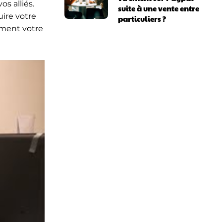
s alliés.
suite à une vente entre
uire votre
particuliers ?
ement votre