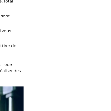
, Total
s sont
i vous
ttirer de
illeure
éaliser des