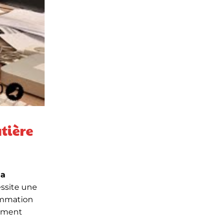
tière
sa
ssite une
sommation
lement