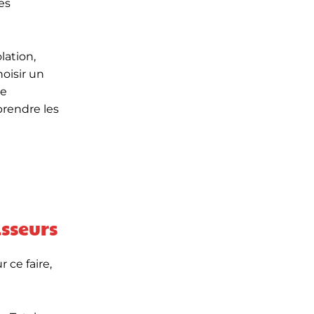
es
olation,
oisir un
de
prendre les
isseurs
 ce faire,