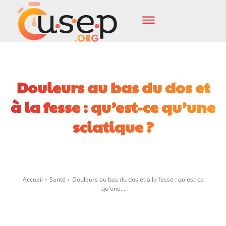
Douleurs au bas du dos et
à la fesse : qu’est-ce qu’une
sciatique ?
Facebook
X
Pinterest
Wha
Accueil
Santé
Douleurs au bas du dos et à la fesse : qu'est-ce
qu'une...