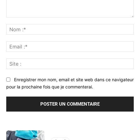
Commenter
:
No
:*
Ema
:*
Sit
:
Enregistrer mon nom, email et site web dans ce navigateur
pour la prochaine fois que je commenterai.