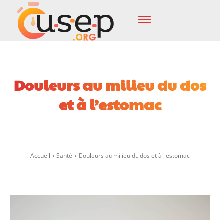
Douleurs au milieu du dos
et à l’estomac
Facebook
X
Pinterest
Wha
Accueil
Santé
Douleurs au milieu du dos et à l'estomac