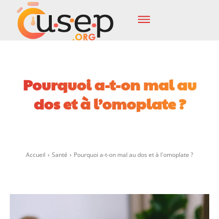
Pourquoi a-t-on mal au
dos et à l’omoplate ?
Facebook
X
Pinterest
Wha
Accueil
Santé
Pourquoi a-t-on mal au dos et à l'omoplate ?