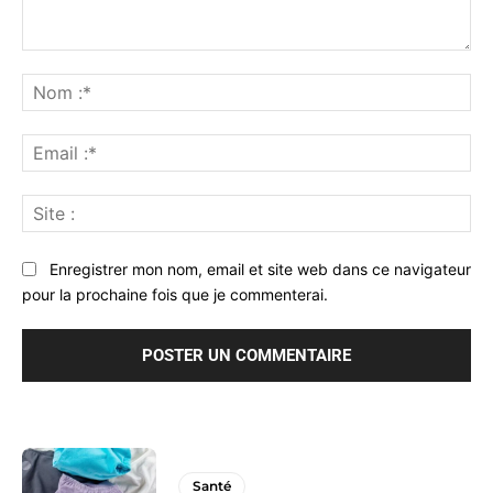
Commenter
:
No
:*
Ema
:*
Sit
:
Enregistrer mon nom, email et site web dans ce navigateur
pour la prochaine fois que je commenterai.
Santé