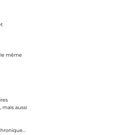
et
us le même
ires
, mais aussi
 chronique…