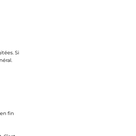
itées. Si
éral.
en fin