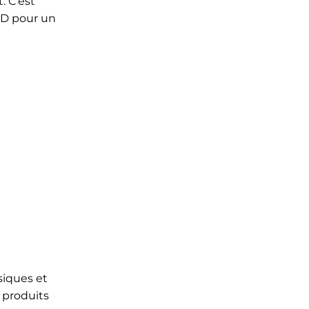
. C’est
CBD pour un
siques et
 produits