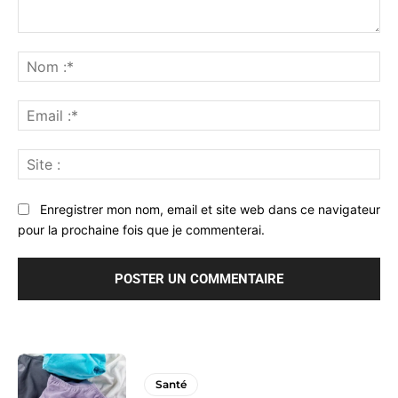
Commenter
:
No
:*
Ema
:*
Sit
:
Enregistrer mon nom, email et site web dans ce navigateur
pour la prochaine fois que je commenterai.
Santé