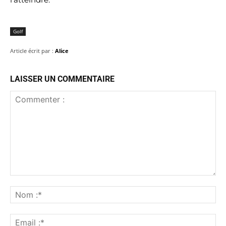
Golf
Article écrit par :
Alice
LAISSER UN COMMENTAIRE
Commenter
:
No
:*
Ema