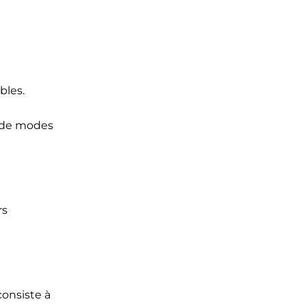
ables.
s de modes
rs
consiste à