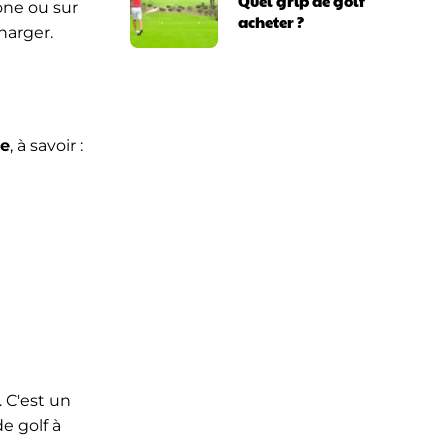
Quel grip de golf
one ou sur
acheter ?
harger.
le
, à savoir :
 C'est un
de golf à