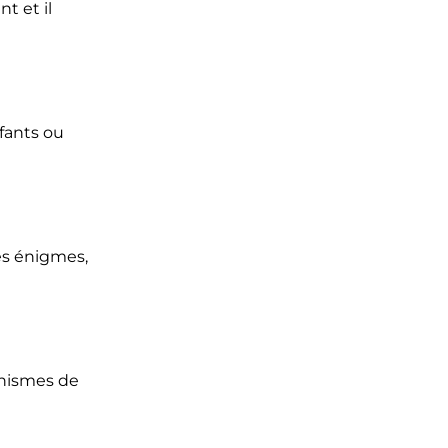
t et il
nfants ou
des énigmes,
anismes de