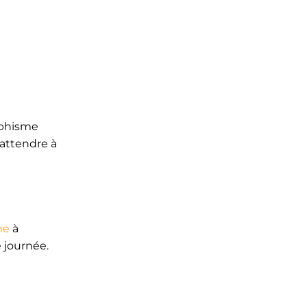
raphisme
s'attendre à
ne
à
 journée.