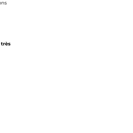
ons
 très