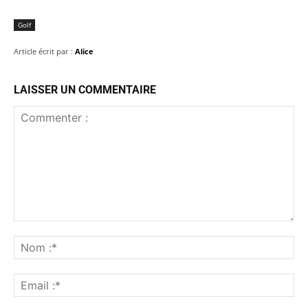
Golf
Article écrit par :
Alice
LAISSER UN COMMENTAIRE
Commenter
:
No
:*
Ema
:*