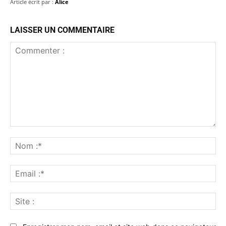
Article écrit par :
Alice
LAISSER UN COMMENTAIRE
Commenter
:
No
:*
Ema
:*
Sit
: