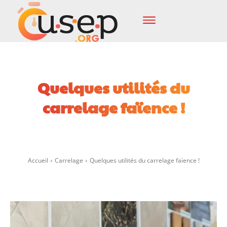
Quelques utilités du
carrelage faïence !
Facebook
X
Pinterest
Wha
Accueil
Carrelage
Quelques utilités du carrelage faïence !