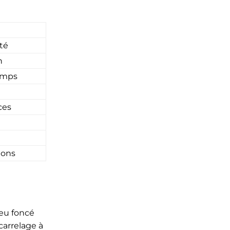
té
n
temps
ces
ions
leu foncé
carrelage à