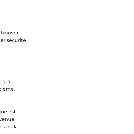
 trouver
er sécurité
ns la
oblème.
que est
nvenue.
es où la