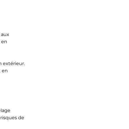
t aux
s en
n extérieur.
t en
elage
 risques de