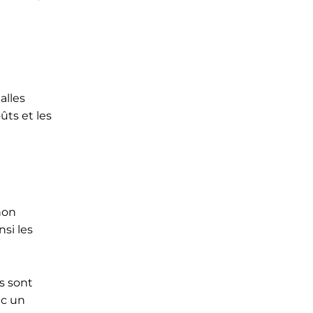
alles
ûts et les
non
si les
s sont
ec un