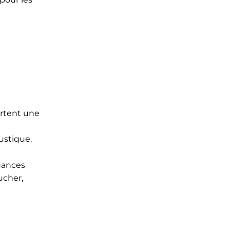
portent une
ustique.
nuances
ucher,