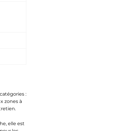
catégories :
ux zones à
retien.
e, elle est
pour les