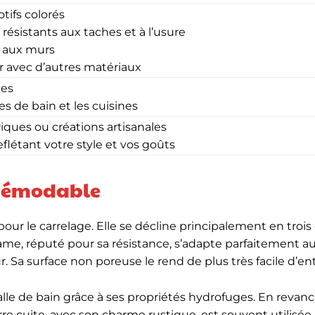
tifs colorés
, résistants aux taches et à l’usure
t aux murs
r avec d’autres matériaux
tes
les de bain et les cuisines
ques ou créations artisanales
flétant votre style et vos goûts
ndémodable
pour le carrelage. Elle se décline principalement en trois 
cérame, réputé pour sa résistance, s’adapte parfaitement a
r. Sa surface non poreuse le rend de plus très facile d’ent
salle de bain grâce à ses propriétés hydrofuges. En revanch
re cuite, avec son charme rustique, est souvent utilisée 