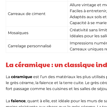
Allure vintage et mo
Faciles à entretenir
Carreaux de ciment
Adaptés aux sols e
Capacité à se marie
Créativité sans limi
Mosaïques
Idéales pour les sal
Impressions numéri
Carrelage personnalisé
Carreaux uniques re
La céramique : un classique i
La
céramique
est l’un des matériaux les plus utilisés 
le grès cérame, la faïence et la terre cuite. Le grès 
fort passage comme les cuisines et les salles de séjou
La
faïence
, quant à elle, est idéale pour les murs de 
moins résistante aux chocs que le grès cérame. La ter