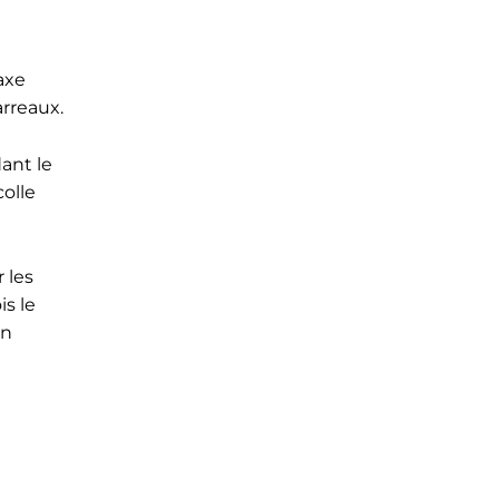
axe
arreaux.
ant le
colle
 les
is le
en