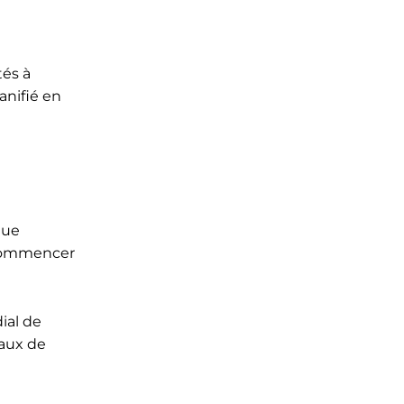
tés à
lanifié en
que
e commencer
dial de
eaux de