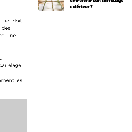
entretenir son carrelage
extérieur ?
ui-ci doit
u des
te, une
.
carrelage.
tement les