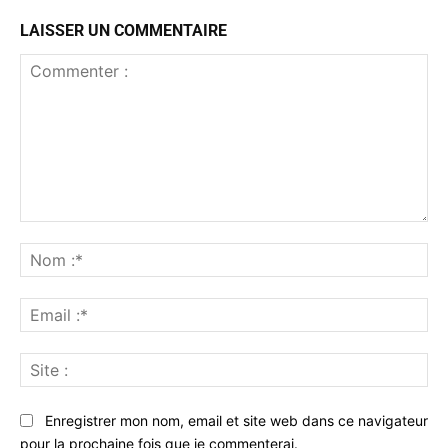
LAISSER UN COMMENTAIRE
Commenter
:
No
:*
Ema
:*
Sit
:
Enregistrer mon nom, email et site web dans ce navigateur
pour la prochaine fois que je commenterai.