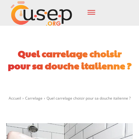
Quel carrelage choisir
pour sa douche italienne ?
Facebook
X
Pinterest
Wha
Accueil
Carrelage
Quel carrelage choisir pour sa douche italienne ?